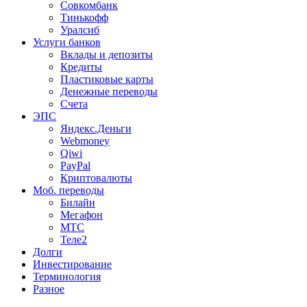
Совкомбанк
Тинькофф
Уралсиб
Услуги банков
Вклады и депозиты
Кредиты
Пластиковые карты
Денежные переводы
Счета
ЭПС
Яндекс.Деньги
Webmoney
Qiwi
PayPal
Криптовалюты
Моб. переводы
Билайн
Мегафон
МТС
Теле2
Долги
Инвестирование
Терминология
Разное