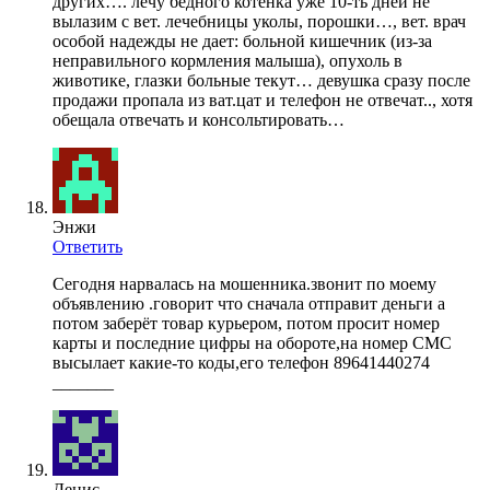
других…. лечу бедного котенка уже 10-ть дней не
вылазим с вет. лечебницы уколы, порошки…, вет. врач
особой надежды не дает: больной кишечник (из-за
неправильного кормления малыша), опухоль в
животике, глазки больные текут… девушка сразу после
продажи пропала из ват.цат и телефон не отвечат.., хотя
обещала отвечать и консольтировать…
Энжи
Ответить
Сегодня нарвалась на мошенника.звонит по моему
объявлению .говорит что сначала отправит деньги а
потом заберёт товар курьером, потом просит номер
карты и последние цифры на обороте,на номер СМС
высылает какие-то коды,его телефон 89641440274
_______
Денис