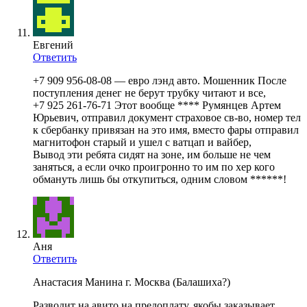
Евгений
Ответить
+7 909 956-08-08 — евро лэнд авто. Мошенник После
поступления денег не берут трубку читают и все,
+7 925 261-76-71 Этот вообще **** Румянцев Артем
Юрьевич, отправил документ страховое св-во, номер тел
к сбербанку привязан на это имя, вместо фары отправил
магнитофон старый и ушел с ватцап и вайбер,
Вывод эти ребята сидят на зоне, им больше не чем
заняться, а если очко проигронно то им по хер кого
обмануть лишь бы откупиться, одним словом ******!
Аня
Ответить
Анастасия Манина г. Москва (Балашиха?)
Разводит на авито на предоплату, якобы заказывает