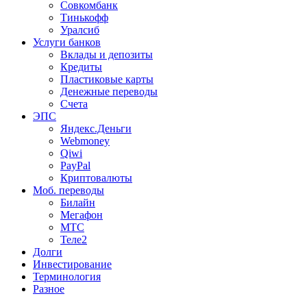
Совкомбанк
Тинькофф
Уралсиб
Услуги банков
Вклады и депозиты
Кредиты
Пластиковые карты
Денежные переводы
Счета
ЭПС
Яндекс.Деньги
Webmoney
Qiwi
PayPal
Криптовалюты
Моб. переводы
Билайн
Мегафон
МТС
Теле2
Долги
Инвестирование
Терминология
Разное