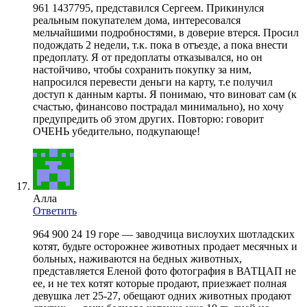
961 1437795, представился Сергеем. Прикинулся
реальным покупателем дома, интересовался
мельчайшими подробностями, в доверие втерся. Просил
подождать 2 недели, т.к. пока в отъезде, а пока внести
предоплату. Я от предоплаты отказывался, но он
настойчиво, чтобы сохранить покупку за ним,
напросился перевести деньги на карту, т.е получил
доступ к данным карты. Я понимаю, что виноват сам (к
счастью, финансово пострадал минимально), но хочу
предупредить об этом других. Повторю: говорит
ОЧЕНЬ убедительно, подкупающе!
Алла
Ответить
964 900 24 19 горе — заводчица вислоухих шотладских
котят, будьте осторожнее животных продает месячных и
больных, наживаются на бедных животных,
представляется Еленой фото фотография в ВАТЦАП не
ее, и не тех котят которые продают, приезжает полная
девушка лет 25-27, обещают одних животных продают