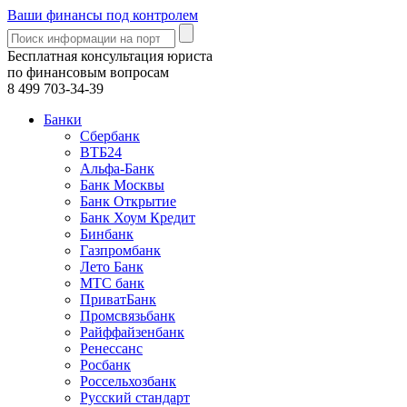
Ваши финансы под контролем
Бесплатная консультация юриста
по финансовым вопросам
8 499
703-34-39
Банки
Сбербанк
ВТБ24
Альфа-Банк
Банк Москвы
Банк Открытие
Банк Хоум Кредит
Бинбанк
Газпромбанк
Лето Банк
МТС банк
ПриватБанк
Промсвязьбанк
Райффайзенбанк
Ренессанс
Росбанк
Россельхозбанк
Русский стандарт