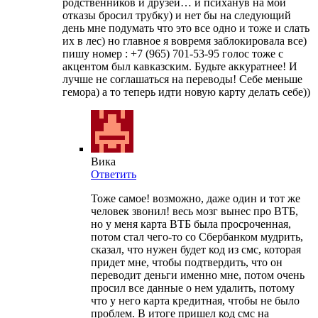
родственников и друзей… и психанув на мои
отказы бросил трубку) и нет бы на следующий
день мне подумать что это все одно и тоже и слать
их в лес) но главное я вовремя заблокировала все)
пишу номер : ‭+7 (965) 701-53-95‬ голос тоже с
акцентом был кавказским. Будьте аккуратнее! И
лучше не соглашаться на переводы! Себе меньше
гемора) а то теперь идти новую карту делать себе))
Вика
Ответить
Тоже самое! возможно, даже один и тот же
человек звонил! весь мозг вынес про ВТБ,
но у меня карта ВТБ была просроченная,
потом стал чего-то со Сбербанком мудрить,
сказал, что нужен будет код из смс, которая
придет мне, чтобы подтвердить, что он
переводит деньги именно мне, потом очень
просил все данные о нем удалить, потому
что у него карта кредитная, чтобы не было
проблем. В итоге пришел код смс на