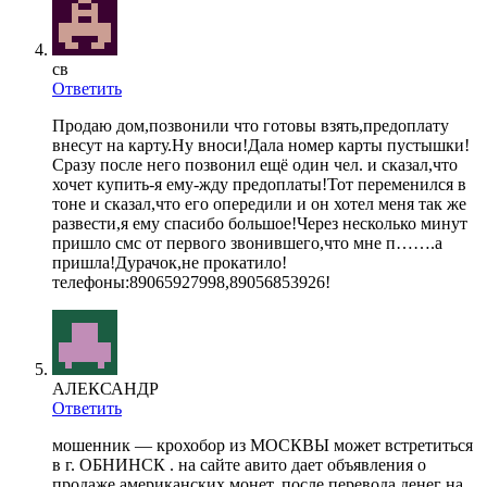
св
Ответить
Продаю дом,позвонили что готовы взять,предоплату
внесут на карту.Ну вноси!Дала номер карты пустышки!
Сразу после него позвонил ещё один чел. и сказал,что
хочет купить-я ему-жду предоплаты!Тот переменился в
тоне и сказал,что его опередили и он хотел меня так же
развести,я ему спасибо большое!Через несколько минут
пришло смс от первого звонившего,что мне п…….а
пришла!Дурачок,не прокатило!
телефоны:89065927998,89056853926!
АЛЕКСАНДР
Ответить
мошенник — крохобор из МОСКВЫ может встретиться
в г. ОБНИНСК . на сайте авито дает объявления о
продаже американских монет. после перевода денег на