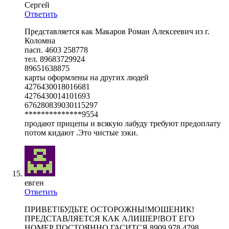
Сергей
Ответить
Представляется как Макаров Роман Алексеевич из г.
Коломна
пасп. 4603 258778
тел. 89683729924
89651638875
карты оформлены на других людей
4276430018016681
4276430014101693
676280839030115297
**************9554
продают прицепы и всякую лабуду требуют предоплату
потом кидают .Это чистые зэки.
евген
Ответить
ПРИВЕТ!БУДЬТЕ ОСТОРОЖНЫ!МОШЕНИК!
ПРЕДСТАВЛЯЕТСЯ КАК АЛИШЕР!ВОТ ЕГО
НОМЕР ПОСТОЯННО ГАСИТСЯ 8909 978 4798.