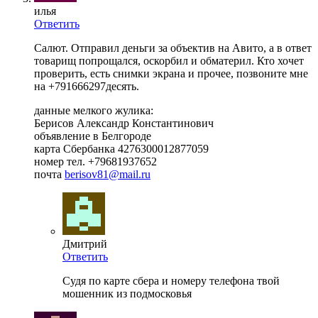
илья
Ответить
Салют. Отправил деньги за объектив на Авито, а в ответ
товарищ попрощался, оскорбил и обматерил. Кто хочет
проверить, есть снимки экрана и прочее, позвоните мне
на +791666297десять.
данные мелкого жулика:
Берисов Александр Константинович
объявление в Белгороде
карта Сбербанка 4276300012877059
номер тел. +79681937652
почта
berisov81@mail.ru
Дмитрий
Ответить
Судя по карте сбера и номеру телефона твой
мошенник из подмосковья