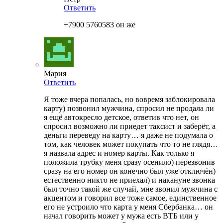
Ответить
+7900 5760583 он же
Мария
Ответить
Я тоже вчера попалась, но вовремя заблокировала
карту) позвонил мужчина, спросил не продала ли
я ещё автокресло детское, ответив что нет, он
спросил возможно ли приедет таксист и заберёт, а
деньги переведу на карту… я даже не подумала о
том, как человек может покупать что то не глядя…
я назвала адрес и номер карты. Как только я
положила трубку меня сразу осенило) перезвонив
сразу на его номер он конечно был уже отключён)
естественно никто не приехал) и накануне звонка
был точно такой же случай, мне звонил мужчина с
акцентом и говорил все тоже самое, единственное
его не устроило что карта у меня Сбербанка… он
начал говорить может у мужа есть ВТБ или у