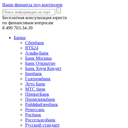
Ваши финансы под контролем
Бесплатная консультация юриста
по финансовым вопросам
8 499
703-34-39
Банки
Сбербанк
ВТБ24
Альфа-Банк
Банк Москвы
Банк Открытие
Банк Хоум Кредит
Бинбанк
Газпромбанк
Лето Банк
МТС банк
ПриватБанк
Промсвязьбанк
Райффайзенбанк
Ренессанс
Росбанк
Россельхозбанк
Русский стандарт