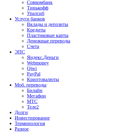
Совкомбанк
Тинькофф
Уралсиб
Услуги банков
Вклады и депозиты
Кредиты
Пластиковые карты
Денежные переводы
Счета
ЭПС
Яндекс.Деньги
Webmoney
Qiwi
PayPal
Криптовалюты
Моб. переводы
Билайн
Мегафон
МТС
Теле2
Долги
Инвестирование
Терминология
Разное