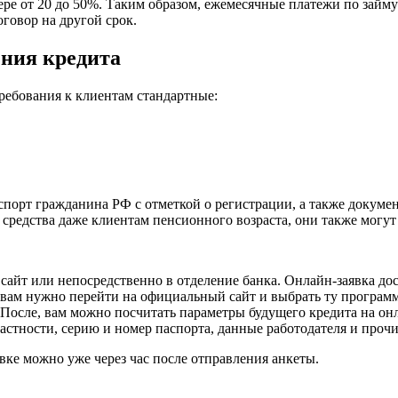
ере от 20 до 50%. Таким образом, ежемесячные платежи по займ
говор на другой срок.
ения кредита
ребования к клиентам стандартные:
аспорт гражданина РФ с отметкой о регистрации, а также докуме
редства даже клиентам пенсионного возраста, они также могут 
айт или непосредственно в отделение банка. Онлайн-заявка дос
м вам нужно перейти на официальный сайт и выбрать ту программ
 После, вам можно посчитать параметры будущего кредита на он
частности, серию и номер паспорта, данные работодателя и прочи
вке можно уже через час после отправления анкеты.