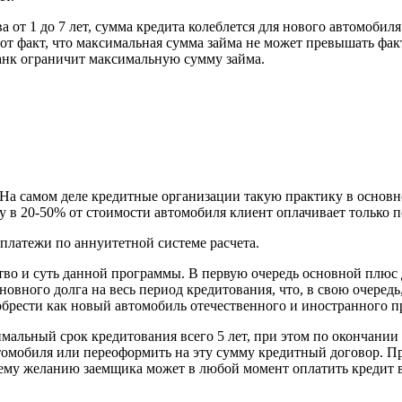
 от 1 до 7 лет, сумма кредита колеблется для нового автомобиля
 тот факт, что максимальная сумма займа не может превышать фак
банк ограничит максимальную сумму займа.
На самом деле кредитные организации такую практику в основн
у в 20-50% от стоимости автомобиля клиент оплачивает только п
платежи по аннуитетной системе расчета.
ство и суть данной программы. В первую очередь основной плюс
сновного долга на весь период кредитования, что, в свою очеред
брести как новый автомобиль отечественного и иностранного п
мальный срок кредитования всего 5 лет, при этом по окончании
омобиля или переоформить на эту сумму кредитный договор. При
ему желанию заемщика может в любой момент оплатить кредит в