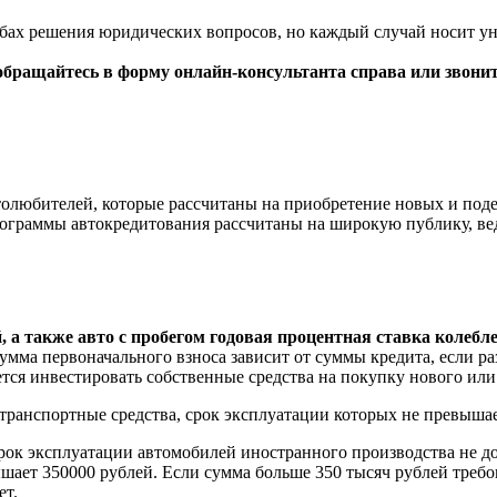
обах решения юридических вопросов, но каждый случай носит у
обращайтесь в форму онлайн-консультанта справа или звони
втолюбителей, которые рассчитаны на приобретение новых и по
программы автокредитования рассчитаны на широкую публику, в
а также авто с пробегом годовая процентная ставка колебле
ма первоначального взноса зависит от суммы кредита, если разм
ется инвестировать собственные средства на покупку нового или
транспортные средства, срок эксплуатации которых не превышае
рок эксплуатации автомобилей иностранного производства не д
вышает 350000 рублей. Если сумма больше 350 тысяч рублей тре
ет.