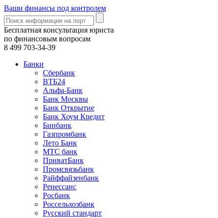
Ваши финансы под контролем
Бесплатная консультация юриста
по финансовым вопросам
8 499
703-34-39
Банки
Сбербанк
ВТБ24
Альфа-Банк
Банк Москвы
Банк Открытие
Банк Хоум Кредит
Бинбанк
Газпромбанк
Лето Банк
МТС банк
ПриватБанк
Промсвязьбанк
Райффайзенбанк
Ренессанс
Росбанк
Россельхозбанк
Русский стандарт