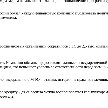
м размером начального займа, а при возникновении просрочки 
 России обязал каждую финансовую компанию публиковать полную
 заемщика.
офинансовых организаций сократилось с 3,5 до 2,5 тыс. компа
ия. Компании обязаны предоставлять данные о государственной
ацией, это повышает уровень ее ответственности перед заемщи
ую информацию о МФО – отзывы, истории из практики заемщико
.
о кредиту. Для ее расчета можно воспользоваться калькулятора
формуле: