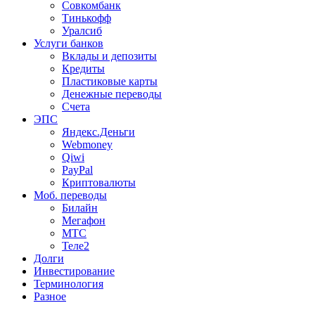
Совкомбанк
Тинькофф
Уралсиб
Услуги банков
Вклады и депозиты
Кредиты
Пластиковые карты
Денежные переводы
Счета
ЭПС
Яндекс.Деньги
Webmoney
Qiwi
PayPal
Криптовалюты
Моб. переводы
Билайн
Мегафон
МТС
Теле2
Долги
Инвестирование
Терминология
Разное