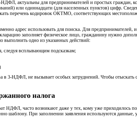
3-НДФЛ, актуальны для предпринимателей и простых граждан, ко
ваний) или одиннадцати (для населенных пунктов) цифр. Сведе
кать перечень кодировок ОКТМО, соответствующих местоположе
 именно адрес использовать для поиска. Для предпринимателей,
екларацию заполняет физическое лицо, гражданину нужно допо
о выполнить одно из указанных действий:
я, следуя всплывающим подсказкам;
ва в 3-НДФЛ, не вызывает особых затруднений. Чтобы отыскать с
ержанного налога
ат НДФЛ, часто возникают даже у тех, кому уже приходилось по
венно шаблону. При заполнении заявления используются данные