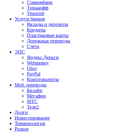
Совкомбанк
Тинькофф
Уралсиб
Услуги банков
Вклады и депозиты
Кредиты
Пластиковые карты
Денежные переводы
Счета
ЭПС
Яндекс.Деньги
Webmoney
Qiwi
PayPal
Криптовалюты
Моб. переводы
Билайн
Мегафон
МТС
Теле2
Долги
Инвестирование
Терминология
Разное