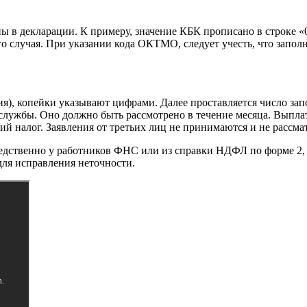
в декларации. К примеру, значение КБК прописано в строке «020
го случая. При указании кода ОКТМО, следует учесть, что запол
ия), копейки указывают цифрами. Далее проставляется число зап
службы. Оно должно быть рассмотрено в течение месяца. Выпла
 налог. Заявления от третьих лиц не принимаются и не рассма
твенно у работников ФНС или из справки НДФЛ по форме 2, ко
для исправления неточности.