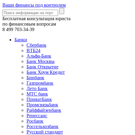
Ваши финансы под контролем
Бесплатная консультация юриста
по финансовым вопросам
8 499
703-34-39
Банки
Сбербанк
ВТБ24
Альфа-Банк
Банк Москвы
Банк Открытие
Банк Хоум Кредит
Бинбанк
Газпромбанк
Лето Банк
МТС банк
ПриватБанк
Промсвязьбанк
Райффайзенбанк
Ренессанс
Росбанк
Россельхозбанк
Русский стандарт