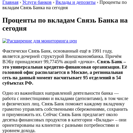
Главная
›
Услуги банков
›
Вклады и депозиты
›
Проценты по
вкладам Связь Банка на сегодня
Проценты по вкладам Связь Банка на
сегодня
Фактически Связь Банк, основанный ещё в 1991 году,
является дочерней структурой Внешэкономбанка. Причём
ВЭБу принадлежит 99,7745% акций «дочки».
Связь Банк –
это универсальная кредитно-финансовая организация. Её
головной офис располагается в Москве, а региональная
сеть на данный момент насчитывает 95 отделений в 54
субъектах РФ.
Одно из важнейших направлений деятельности банка —
работа с инвестициями и вкладами (депозитами), в том числе
и физических лиц. Связь Банк поможет каждому вкладчику
грамотно управлять собственными сбережениями, сохранить
и приумножить их. Сейчас Связь Банк предлагает около
десятка финансовых продуктов в категории «Вклады» – они
ориентированы на клиентов с разными потребностями и
уровнем дохода.