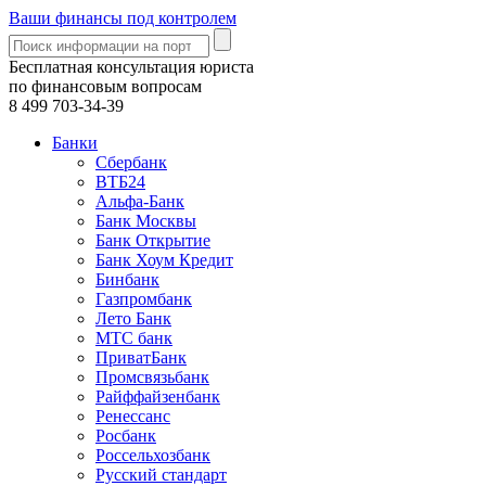
Ваши финансы под контролем
Бесплатная консультация юриста
по финансовым вопросам
8 499
703-34-39
Банки
Сбербанк
ВТБ24
Альфа-Банк
Банк Москвы
Банк Открытие
Банк Хоум Кредит
Бинбанк
Газпромбанк
Лето Банк
МТС банк
ПриватБанк
Промсвязьбанк
Райффайзенбанк
Ренессанс
Росбанк
Россельхозбанк
Русский стандарт