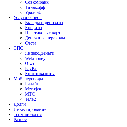
Совкомбанк
Тинькофф
Уралсиб
Услуги банков
Вклады и депозиты
Кредиты
Пластиковые карты
Денежные переводы
Счета
ЭПС
Яндекс.Деньги
Webmoney
Qiwi
PayPal
Криптовалюты
Моб. переводы
Билайн
Мегафон
МТС
Теле2
Долги
Инвестирование
Терминология
Разное