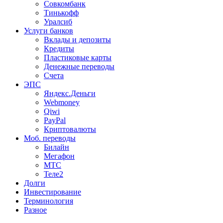
Совкомбанк
Тинькофф
Уралсиб
Услуги банков
Вклады и депозиты
Кредиты
Пластиковые карты
Денежные переводы
Счета
ЭПС
Яндекс.Деньги
Webmoney
Qiwi
PayPal
Криптовалюты
Моб. переводы
Билайн
Мегафон
МТС
Теле2
Долги
Инвестирование
Терминология
Разное