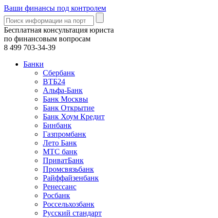
Ваши финансы под контролем
Бесплатная консультация юриста
по финансовым вопросам
8 499
703-34-39
Банки
Сбербанк
ВТБ24
Альфа-Банк
Банк Москвы
Банк Открытие
Банк Хоум Кредит
Бинбанк
Газпромбанк
Лето Банк
МТС банк
ПриватБанк
Промсвязьбанк
Райффайзенбанк
Ренессанс
Росбанк
Россельхозбанк
Русский стандарт