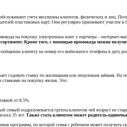
обслуживают счета миллионы клиентов, физических и лиц. Поэто
ателей пластиковых карт. Они регулярно принимают участие в 
омокода на покупку электронных книг у партнера – интернет-ма
ссортимент. Кроме того, с помощью промокода можно получи
сообщении клиенту на номер его мобильного телефона в дату ро
ает годовую ставку по жилищным или нецелевым займам. На тек
 ставками на покупку жилья. Это:
тавкой от 8,5%.
 семьей подразумевается группа клиентов чей возраст не старше
илось 35 лет.
Также стать клиентом может родитель-одиночка
левая программа, по которой семья с ребенком может получить ск