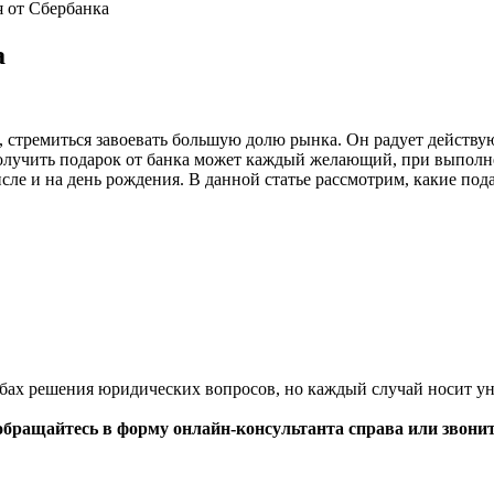
я от Сбербанка
а
и, стремиться завоевать большую долю рынка. Он радует дейст
Получить подарок от банка может каждый желающий, при выполн
сле и на день рождения. В данной статье рассмотрим, какие пода
обах решения юридических вопросов, но каждый случай носит у
обращайтесь в форму онлайн-консультанта справа или звони