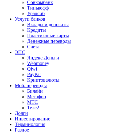
Совкомбанк
Тинькофф
Уралсиб
Услуги банков
Вклады и депозиты
Кредиты
Пластиковые карты
Денежные переводы
Счета
ЭПС
Яндекс.Деньги
Webmoney
Qiwi
PayPal
Криптовалюты
Моб. переводы
Билайн
Мегафон
МТС
Теле2
Долги
Инвестирование
Терминология
Разное