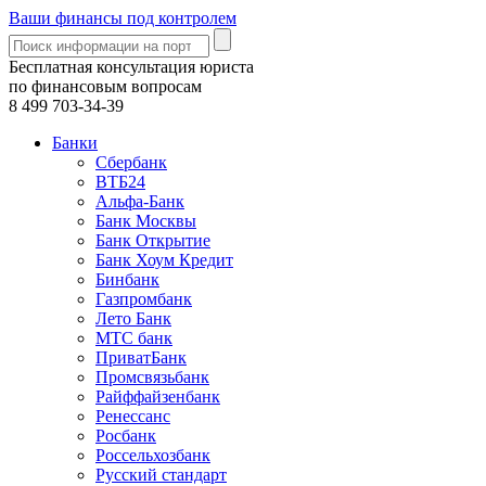
Ваши финансы под контролем
Бесплатная консультация юриста
по финансовым вопросам
8 499
703-34-39
Банки
Сбербанк
ВТБ24
Альфа-Банк
Банк Москвы
Банк Открытие
Банк Хоум Кредит
Бинбанк
Газпромбанк
Лето Банк
МТС банк
ПриватБанк
Промсвязьбанк
Райффайзенбанк
Ренессанс
Росбанк
Россельхозбанк
Русский стандарт