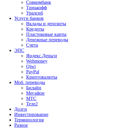
Совкомбанк
Тинькофф
Уралсиб
Услуги банков
Вклады и депозиты
Кредиты
Пластиковые карты
Денежные переводы
Счета
ЭПС
Яндекс.Деньги
Webmoney
Qiwi
PayPal
Криптовалюты
Моб. переводы
Билайн
Мегафон
МТС
Теле2
Долги
Инвестирование
Терминология
Разное