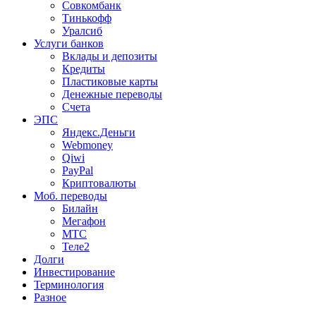
Совкомбанк
Тинькофф
Уралсиб
Услуги банков
Вклады и депозиты
Кредиты
Пластиковые карты
Денежные переводы
Счета
ЭПС
Яндекс.Деньги
Webmoney
Qiwi
PayPal
Криптовалюты
Моб. переводы
Билайн
Мегафон
МТС
Теле2
Долги
Инвестирование
Терминология
Разное