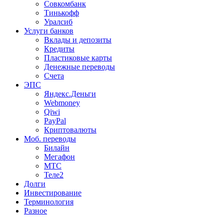
Совкомбанк
Тинькофф
Уралсиб
Услуги банков
Вклады и депозиты
Кредиты
Пластиковые карты
Денежные переводы
Счета
ЭПС
Яндекс.Деньги
Webmoney
Qiwi
PayPal
Криптовалюты
Моб. переводы
Билайн
Мегафон
МТС
Теле2
Долги
Инвестирование
Терминология
Разное