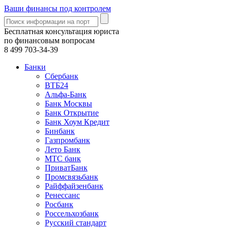
Ваши финансы под контролем
Бесплатная консультация юриста
по финансовым вопросам
8 499
703-34-39
Банки
Сбербанк
ВТБ24
Альфа-Банк
Банк Москвы
Банк Открытие
Банк Хоум Кредит
Бинбанк
Газпромбанк
Лето Банк
МТС банк
ПриватБанк
Промсвязьбанк
Райффайзенбанк
Ренессанс
Росбанк
Россельхозбанк
Русский стандарт