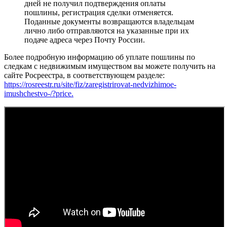
дней не получил подтверждения оплаты
пошлины, регистрация сделки отменяется.
Поданные документы возвращаются владельцам
лично либо отправляются на указанные при их
подаче адреса через Почту России.
Более подробную информацию об уплате пошлины по
следкам с недвижимым имуществом вы можете получить на
сайте Росреестра, в соответствующем разделе:
https://rosreestr.ru/site/fiz/zaregistrirovat-nedvizhimoe-
imushchestvo-/?price.