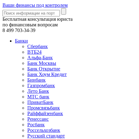
Ваши финансы под контролем
Бесплатная консультация юриста
по финансовым вопросам
8 499
703-34-39
Банки
Сбербанк
ВТБ24
Альфа-Банк
Банк Москвы
Банк Открытие
Банк Хоум Кредит
Бинбанк
Газпромбанк
Лето Банк
МТС банк
ПриватБанк
Промсвязьбанк
Райффайзенбанк
Ренессанс
Росбанк
Россельхозбанк
Русский стандарт