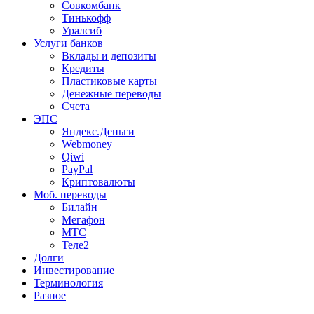
Совкомбанк
Тинькофф
Уралсиб
Услуги банков
Вклады и депозиты
Кредиты
Пластиковые карты
Денежные переводы
Счета
ЭПС
Яндекс.Деньги
Webmoney
Qiwi
PayPal
Криптовалюты
Моб. переводы
Билайн
Мегафон
МТС
Теле2
Долги
Инвестирование
Терминология
Разное