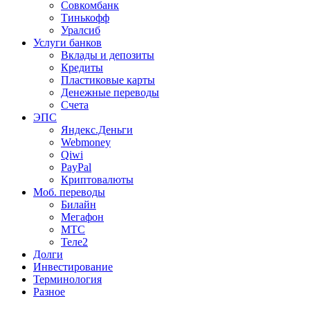
Совкомбанк
Тинькофф
Уралсиб
Услуги банков
Вклады и депозиты
Кредиты
Пластиковые карты
Денежные переводы
Счета
ЭПС
Яндекс.Деньги
Webmoney
Qiwi
PayPal
Криптовалюты
Моб. переводы
Билайн
Мегафон
МТС
Теле2
Долги
Инвестирование
Терминология
Разное