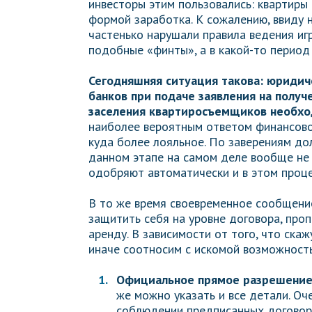
инвесторы этим пользовались: квартиры 
формой заработка. К сожалению, ввиду
частенько нарушали правила ведения иг
подобные «финты», а в какой-то период
Сегодняшняя ситуация такова:
юридиче
банков при подаче заявления на получ
заселения квартиросъемщиков необхо
наиболее вероятным ответом финансовой
куда более лояльное. По заверениям до
данном этапе на самом деле вообще не 
одобряют автоматически и в этом проце
В то же время своевременное сообщение
защитить себя на уровне договора, проп
аренду. В зависимости от того, что ска
иначе соотносим с искомой возможность
Официальное прямое разрешение о
же можно указать и все детали. Оч
соблюдении предписанных договоре