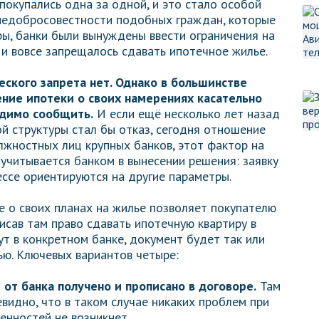
покупались одна за одной, и это стало особой
 недобросовестности подобных граждан, которые
ры, банки были вынуждены ввести ограничения на
 и вовсе запрещалось сдавать ипотечное жилье.
ского запрета нет. Однако в большинстве
ение ипотеки о своих намерениях касательно
димо сообщить.
И если ещё несколько лет назад
 структуры стал бы отказ, сегодня отношение
лжностных лиц крупных банков, этот фактор на
учитывается банком в вынесении решения: заявку
ссе ориентируются на другие параметры.
 о своих планах на жилье позволяет покупателю
исав там право сдавать ипотечную квартиру в
жут в конкретном банке, документ будет так или
ю. Ключевых вариантов четыре:
т банка получено и прописано в договоре.
Там
евидно, что в таком случае никаких проблем при
нностей не возникнет.