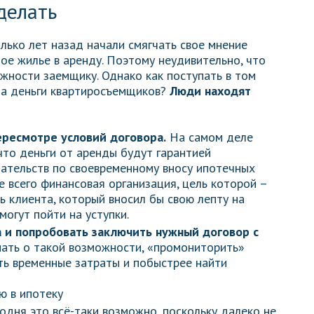
делать
лько лет назад начали смягчать свое мнение
ое жилье в аренду. Поэтому неудивительно, что
ожности заемщику. Однако как поступать в том
 на деньги квартиросъемщиков?
Люди находят
ересмотре условий договора.
На самом деле
что деньги от аренды будут гарантией
ательств по своевременному вносу ипотечных
 всего финансовая организация, цель которой –
ь клиента, который вносил бы свою лепту на
могут пойти на уступки.
ка и попробовать заключить нужный договор с
нать о такой возможности, «промониторить»
ть временные затраты и побыстрее найти
одня это всё-таки возможно, поскольку далеко не