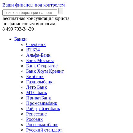
Ваши финансы под контролем
Бесплатная консультация юриста
по финансовым вопросам
8 499
703-34-39
Банки
Сбербанк
ВТБ24
Альфа-Банк
Банк Москвы
Банк Открытие
Банк Хоум Кредит
Бинбанк
Газпромбанк
Лето Банк
МТС банк
ПриватБанк
Промсвязьбанк
Райффайзенбанк
Ренессанс
Росбанк
Россельхозбанк
Русский стандарт