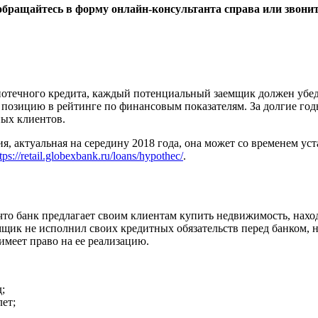
обращайтесь в форму онлайн-консультанта справа или звони
потечного кредита, каждый потенциальный заемщик должен убедит
 позицию в рейтинге по финансовым показателям. За долгие год
ных клиентов.
я, актуальная на середину 2018 года, она может со временем ус
tps://retail.globexbank.ru/loans/hypothec/
.
то банк предлагает своим клиентам купить недвижимость, наход
аемщик не исполнил своих кредитных обязательств перед банком
 имеет право на ее реализацию.
;
ет;