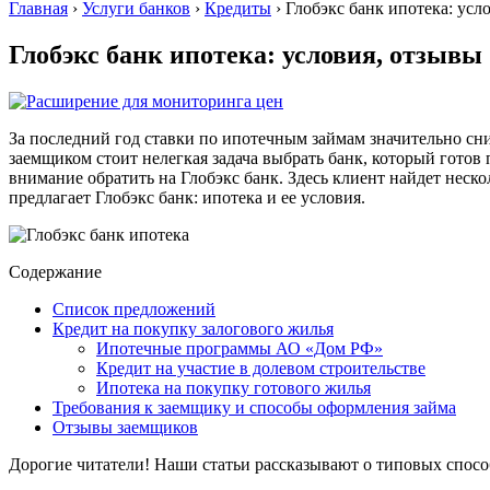
Главная
›
Услуги банков
›
Кредиты
›
Глобэкс банк ипотека: усл
Глобэкс банк ипотека: условия, отзывы
За последний год ставки по ипотечным займам значительно сни
заемщиком стоит нелегкая задача выбрать банк, который гото
внимание обратить на Глобэкс банк. Здесь клиент найдет нес
предлагает Глобэкс банк: ипотека и ее условия.
Содержание
Список предложений
Кредит на покупку залогового жилья
Ипотечные программы АО «Дом РФ»
Кредит на участие в долевом строительстве
Ипотека на покупку готового жилья
Требования к заемщику и способы оформления займа
Отзывы заемщиков
Дорогие читатели! Наши статьи рассказывают о типовых спос