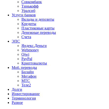
Совкомбанк
Тинькофф
Уралсиб
Услуги банков
Вклады и депозиты
Кредиты
Пластиковые карты
Денежные переводы
Счета
ЭПС
Яндекс.Деньги
Webmoney
Qiwi
PayPal
Криптовалюты
Моб. переводы
Билайн
Мегафон
МТС
Теле2
Долги
Инвестирование
Терминология
Разное