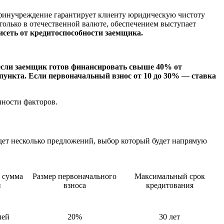
то финучреждение гарантирует клиенту юридическую чистоту
только в отечественной валюте, обеспечением выступает
сеть от кредитоспособности заемщика.
 если заемщик готов финансировать свыше 40% от
 пункта. Если первоначальный взнос от 10 до 30% — ставка
пности факторов.
дет несколько предложений, выбор который будет напрямую
 сумма
Размер первоначального
Максимальный срок
и
взноса
кредитования
лей
20%
30 лет