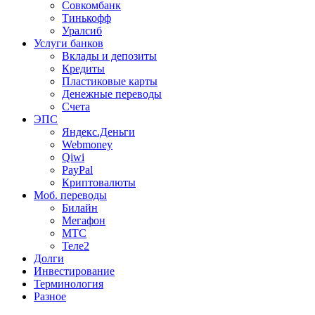
Совкомбанк
Тинькофф
Уралсиб
Услуги банков
Вклады и депозиты
Кредиты
Пластиковые карты
Денежные переводы
Счета
ЭПС
Яндекс.Деньги
Webmoney
Qiwi
PayPal
Криптовалюты
Моб. переводы
Билайн
Мегафон
МТС
Теле2
Долги
Инвестирование
Терминология
Разное