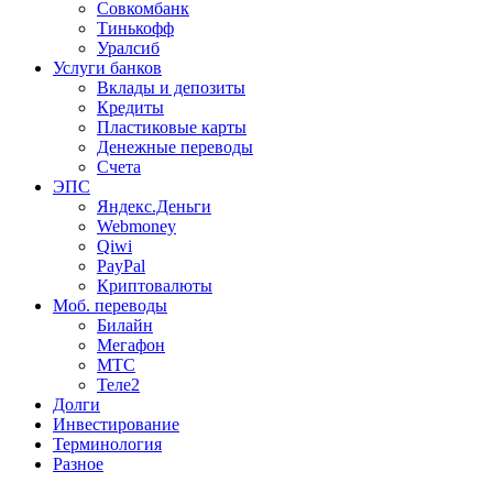
Совкомбанк
Тинькофф
Уралсиб
Услуги банков
Вклады и депозиты
Кредиты
Пластиковые карты
Денежные переводы
Счета
ЭПС
Яндекс.Деньги
Webmoney
Qiwi
PayPal
Криптовалюты
Моб. переводы
Билайн
Мегафон
МТС
Теле2
Долги
Инвестирование
Терминология
Разное