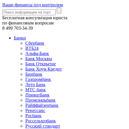
Ваши финансы под контролем
Бесплатная консультация юриста
по финансовым вопросам
8 499
703-34-39
Банки
Сбербанк
ВТБ24
Альфа-Банк
Банк Москвы
Банк Открытие
Банк Хоум Кредит
Бинбанк
Газпромбанк
Лето Банк
МТС банк
ПриватБанк
Промсвязьбанк
Райффайзенбанк
Ренессанс
Росбанк
Россельхозбанк
Русский стандарт