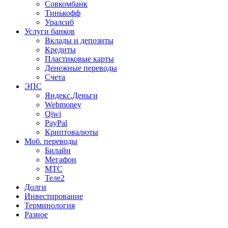
Совкомбанк
Тинькофф
Уралсиб
Услуги банков
Вклады и депозиты
Кредиты
Пластиковые карты
Денежные переводы
Счета
ЭПС
Яндекс.Деньги
Webmoney
Qiwi
PayPal
Криптовалюты
Моб. переводы
Билайн
Мегафон
МТС
Теле2
Долги
Инвестирование
Терминология
Разное