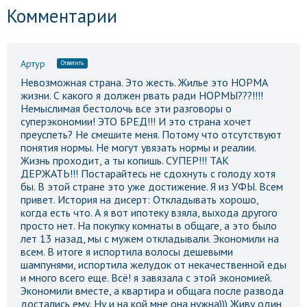
Комментарии
Артур
Ответить
Невозможная страна. Это жесть. Жилье это НОРМА
жизни. С какого я должен рвать ради НОРМЫ???!!!!
Немыслимая бестолочь все эти разговоры о
суперэкономии! ЭТО БРЕД!!! И это страна хочет
преуспеть? Не смешите меня. Потому что отсутствуют
понятия нормы. Не могут увязать нормы и реалии.
Жизнь проходит, а ты копишь. СУПЕР!!! ТАК
ДЕРЖАТЬ!!! Постарайтесь не сдохнуть с голоду хотя
бы. В этой стране это уже достижение. Я из УФЫ. Всем
привет. История на дисерт: Откладывать хорошо,
когда есть что. А я вот ипотеку взяла, выхода другого
просто нет. На покупку комнаты в общаге, а это было
лет 13 назад, мы с мужем откладывали. Экономили на
всем. В итоге я испортила волосы дешевыми
шампунями, испортила желудок от некачественной еды
и много всего еще. Всё! я завязала с этой экономией.
Экономили вместе, а квартира и общага после развода
достались ему. Ну и на кой мне она нужна))) Живу один