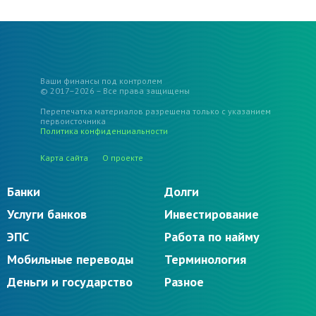
Ваши финансы под контролем
© 2017–2026 – Все права защищены
Перепечатка материалов разрешена только с указанием
первоисточника
Политика конфиденциальности
Карта сайта
О проекте
Банки
Долги
Услуги банков
Инвестирование
ЭПС
Работа по найму
Мобильные переводы
Терминология
Деньги и государство
Разное