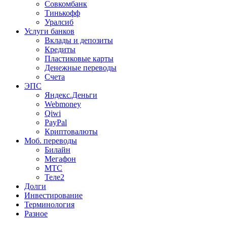
Совкомбанк
Тинькофф
Уралсиб
Услуги банков
Вклады и депозиты
Кредиты
Пластиковые карты
Денежные переводы
Счета
ЭПС
Яндекс.Деньги
Webmoney
Qiwi
PayPal
Криптовалюты
Моб. переводы
Билайн
Мегафон
МТС
Теле2
Долги
Инвестирование
Терминология
Разное