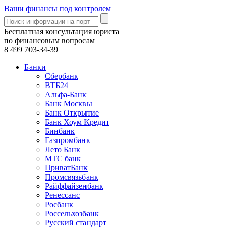
Ваши финансы под контролем
Бесплатная консультация юриста
по финансовым вопросам
8 499
703-34-39
Банки
Сбербанк
ВТБ24
Альфа-Банк
Банк Москвы
Банк Открытие
Банк Хоум Кредит
Бинбанк
Газпромбанк
Лето Банк
МТС банк
ПриватБанк
Промсвязьбанк
Райффайзенбанк
Ренессанс
Росбанк
Россельхозбанк
Русский стандарт