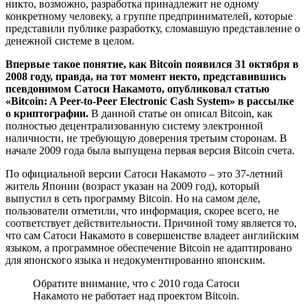
никто, возможно, разработка принадлежит не одному
конкретному человеку, а группе предпринимателей, которые
представили публике разработку, сломавшую представление о
денежной системе в целом.
Впервые такое понятие, как Bitcoin появился 31 октября в
2008 году, правда, на тот момент некто, представившись
псевдонимом Сатоси Накамото, опубликовал статью
«Bitcoin: A Peer-to-Peer Electronic Cash System» в рассылке
о криптографии.
В данной статье он описал Bitcoin, как
полностью децентрализованную систему электронной
наличности, не требующую доверения третьим сторонам. В
начале 2009 года была выпущена первая версия Bitcoin счета.
По официальной версии Сатоси Накамото – это 37-летний
житель Японии (возраст указан на 2009 год), который
выпустил в сеть программу Bitcoin. Но на самом деле,
пользователи отметили, что информация, скорее всего, не
соответствует действительности. Причиной тому является то,
что сам Сатоси Накамото в совершенстве владеет английским
языком, а программное обеспечение Bitcoin не адаптировано
для японского языка и недокументированно японским.
Обратите внимание, что с 2010 года Сатоси
Накамото не работает над проектом Bitcoin.