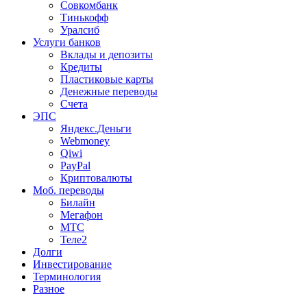
Совкомбанк
Тинькофф
Уралсиб
Услуги банков
Вклады и депозиты
Кредиты
Пластиковые карты
Денежные переводы
Счета
ЭПС
Яндекс.Деньги
Webmoney
Qiwi
PayPal
Криптовалюты
Моб. переводы
Билайн
Мегафон
МТС
Теле2
Долги
Инвестирование
Терминология
Разное