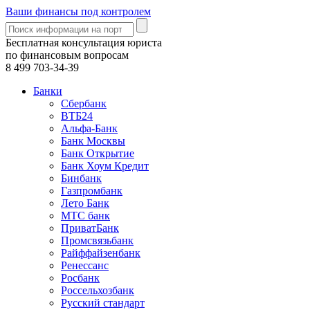
Ваши финансы под контролем
Бесплатная консультация юриста
по финансовым вопросам
8 499
703-34-39
Банки
Сбербанк
ВТБ24
Альфа-Банк
Банк Москвы
Банк Открытие
Банк Хоум Кредит
Бинбанк
Газпромбанк
Лето Банк
МТС банк
ПриватБанк
Промсвязьбанк
Райффайзенбанк
Ренессанс
Росбанк
Россельхозбанк
Русский стандарт