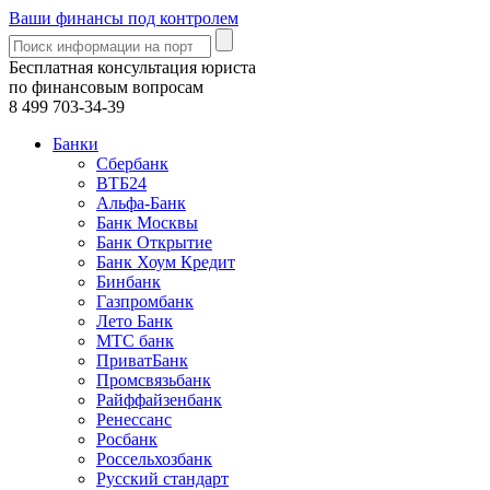
Ваши финансы под контролем
Бесплатная консультация юриста
по финансовым вопросам
8 499
703-34-39
Банки
Сбербанк
ВТБ24
Альфа-Банк
Банк Москвы
Банк Открытие
Банк Хоум Кредит
Бинбанк
Газпромбанк
Лето Банк
МТС банк
ПриватБанк
Промсвязьбанк
Райффайзенбанк
Ренессанс
Росбанк
Россельхозбанк
Русский стандарт