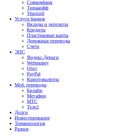
Совкомбанк
Тинькофф
Уралсиб
Услуги банков
Вклады и депозиты
Кредиты
Пластиковые карты
Денежные переводы
Счета
ЭПС
Яндекс.Деньги
Webmoney
Qiwi
PayPal
Криптовалюты
Моб. переводы
Билайн
Мегафон
МТС
Теле2
Долги
Инвестирование
Терминология
Разное