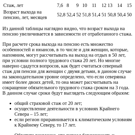
Стаж, лет
7,6
8
9
10
11
12
13
14
15
Возраст выхода на
52,8
52,4
52
51,8
51,4
51
50,8
50,4
50
пенсию, лет, месяцев
Из данной таблицы наглядно видно, что возраст выхода на
пенсию увеличивается в зависимости от отработанного стажа.
При расчете срока выхода на пенсию есть множество
особенностей и нюансов, в то числе и для женщин, которые,
напомним, могут рассчитывать на выход на отдых в 50 лет,
при условии полного трудового стажа 20 лет. Но многие
наверно сдадутся вопросов, как будет считаться северный
стаж для пенсии для женщин с двумя детьми, в данном случае
на законодательном уровне определено, что если северянка
имеет более двоих детей, то она может рассчитывать на
сокращение обязательного трудового стажа сроком на 3 года.
В данном случае сроки будут выглядеть следующим образом:
общий страховой стаж от 20 лет;
осуществление деятельности в условиях Крайнего
Севера – 15 лет;
если регион приравнивается к климатическим условиям
к Крайнему Северу, то 17 лет.