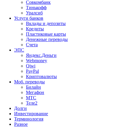
Совкомбанк
Тинькофф
Уралсиб
Услуги банков
Вклады и депозиты
Кредиты
Пластиковые карты
Денежные переводы
Счета
ЭПС
Яндекс.Деньги
Webmoney
Qiwi
PayPal
Криптовалюты
Моб. переводы
Билайн
Мегафон
МТС
Теле2
Долги
Инвестирование
Терминология
Разное