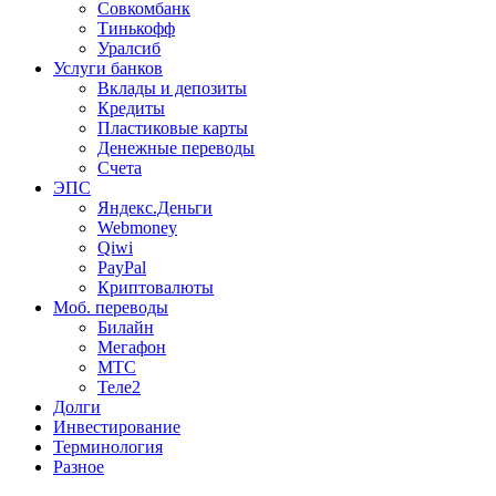
Совкомбанк
Тинькофф
Уралсиб
Услуги банков
Вклады и депозиты
Кредиты
Пластиковые карты
Денежные переводы
Счета
ЭПС
Яндекс.Деньги
Webmoney
Qiwi
PayPal
Криптовалюты
Моб. переводы
Билайн
Мегафон
МТС
Теле2
Долги
Инвестирование
Терминология
Разное