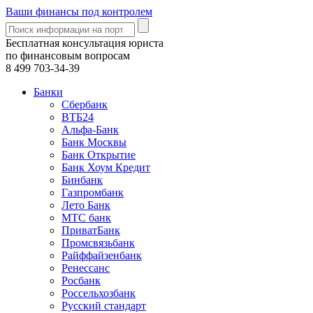
Ваши финансы под контролем
Бесплатная консультация юриста
по финансовым вопросам
8 499
703-34-39
Банки
Сбербанк
ВТБ24
Альфа-Банк
Банк Москвы
Банк Открытие
Банк Хоум Кредит
Бинбанк
Газпромбанк
Лето Банк
МТС банк
ПриватБанк
Промсвязьбанк
Райффайзенбанк
Ренессанс
Росбанк
Россельхозбанк
Русский стандарт