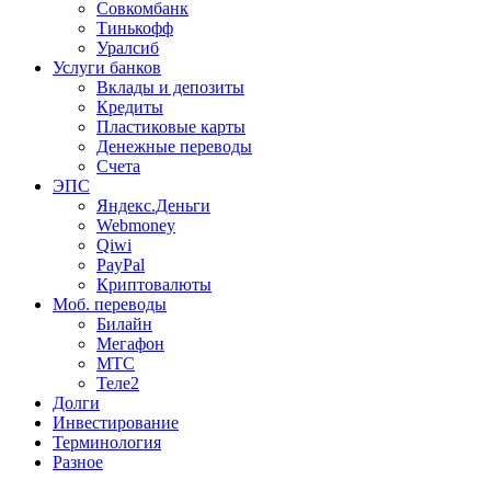
Совкомбанк
Тинькофф
Уралсиб
Услуги банков
Вклады и депозиты
Кредиты
Пластиковые карты
Денежные переводы
Счета
ЭПС
Яндекс.Деньги
Webmoney
Qiwi
PayPal
Криптовалюты
Моб. переводы
Билайн
Мегафон
МТС
Теле2
Долги
Инвестирование
Терминология
Разное