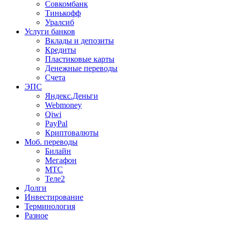
Совкомбанк
Тинькофф
Уралсиб
Услуги банков
Вклады и депозиты
Кредиты
Пластиковые карты
Денежные переводы
Счета
ЭПС
Яндекс.Деньги
Webmoney
Qiwi
PayPal
Криптовалюты
Моб. переводы
Билайн
Мегафон
МТС
Теле2
Долги
Инвестирование
Терминология
Разное