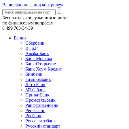
Ваши финансы под контролем
Бесплатная консультация юриста
по финансовым вопросам
8 499
703-34-39
Банки
Сбербанк
ВТБ24
Альфа-Банк
Банк Москвы
Банк Открытие
Банк Хоум Кредит
Бинбанк
Газпромбанк
Лето Банк
МТС банк
ПриватБанк
Промсвязьбанк
Райффайзенбанк
Ренессанс
Росбанк
Россельхозбанк
Русский стандарт