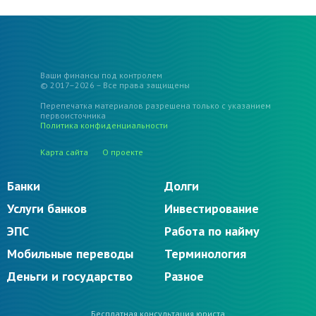
Ваши финансы под контролем
© 2017–2026 – Все права защищены
Перепечатка материалов разрешена только с указанием
первоисточника
Политика конфиденциальности
Карта сайта
О проекте
Банки
Долги
Услуги банков
Инвестирование
ЭПС
Работа по найму
Мобильные переводы
Терминология
Деньги и государство
Разное
Бесплатная консультация юриста