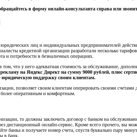
обращайтесь в форму онлайн-консультанта справа или звони
й
для юридических лиц и индивидуальных предпринимателей действ
циалисты кредитной организации разработали несколько тарифов
ота и потребности в безналичных операциях.
в том, что у него адекватная стоимость за обслуживание, допо
к рекламу на Яндекс Директ на сумму 9000 рублей, плюс серт
юю юридическую поддержку своим клиентам.
низации, позволяет своим клиентам оперировать своими счетами
г более оперативным и комфортным.
низации, то должны заключить договор с банком на обслуживание
ез дистанционный онлайн-сервис. Кроме всего прочего, вы може
йте банка и получаете номер счета, спустя буквально пару мину
ы в банк.