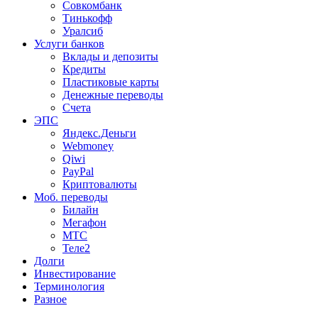
Совкомбанк
Тинькофф
Уралсиб
Услуги банков
Вклады и депозиты
Кредиты
Пластиковые карты
Денежные переводы
Счета
ЭПС
Яндекс.Деньги
Webmoney
Qiwi
PayPal
Криптовалюты
Моб. переводы
Билайн
Мегафон
МТС
Теле2
Долги
Инвестирование
Терминология
Разное