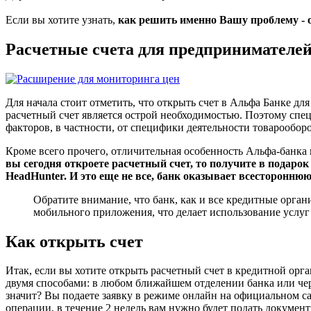
Если вы хотите узнать,
как решить именно Вашу проблему - 
Расчетные счета для предпринимателе
Для начала стоит отметить, что открыть счет в Альфа Банке 
расчетный счет является острой необходимостью. Поэтому спе
факторов, в частности, от специфики деятельности товарообор
Кроме всего прочего, отличительная особенность Альфа-банка 
вы сегодня откроете расчетный счет, то получите в подаро
HeadHunter. И это еще не все, банк оказывает всесторонн
Обратите внимание, что банк, как и все кредитные орга
мобильного приложения, что делает использование услу
Как открыть счет
Итак, если вы хотите открыть расчетный счет в кредитной орга
двумя способами: в любом ближайшем отделении банка или чер
значит? Вы подаете заявку в режиме онлайн на официальном са
операции, в течение 2 недель вам нужно будет подать документ