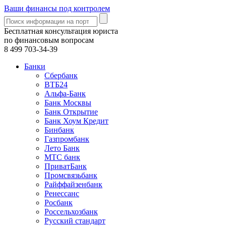
Ваши финансы под контролем
Бесплатная консультация юриста
по финансовым вопросам
8 499
703-34-39
Банки
Сбербанк
ВТБ24
Альфа-Банк
Банк Москвы
Банк Открытие
Банк Хоум Кредит
Бинбанк
Газпромбанк
Лето Банк
МТС банк
ПриватБанк
Промсвязьбанк
Райффайзенбанк
Ренессанс
Росбанк
Россельхозбанк
Русский стандарт