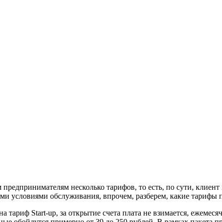
едпринимателям несколько тарифов, то есть, по сути, клиент м
и условиями обслуживания, впрочем, разберем, какие тарифы п
 тариф Start-up, за открытие счета плата не взимается, ежемеся
ные обойдутся примерно от 39 до 250 рублей. В рамках пакета 