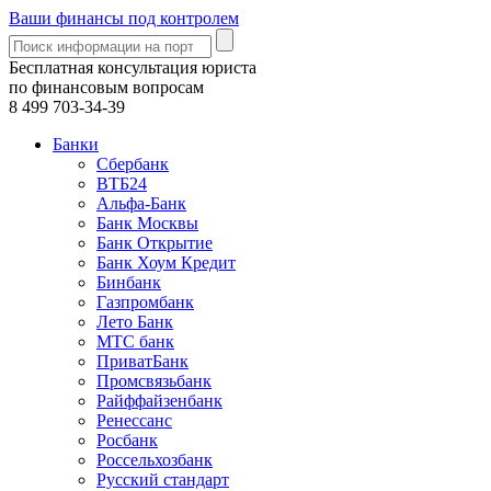
Ваши финансы под контролем
Бесплатная консультация юриста
по финансовым вопросам
8 499
703-34-39
Банки
Сбербанк
ВТБ24
Альфа-Банк
Банк Москвы
Банк Открытие
Банк Хоум Кредит
Бинбанк
Газпромбанк
Лето Банк
МТС банк
ПриватБанк
Промсвязьбанк
Райффайзенбанк
Ренессанс
Росбанк
Россельхозбанк
Русский стандарт