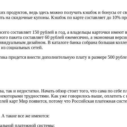
их продуктов, ведь здесь можно получать кэшбэк и бонусы от св
ть на скидочные купоны. Кэшбэк по карте составляет до 10% при
всего составляет 150 рублей в год, а владельцы карточки имеют
ного пакета составляет 60 рублей ежемесячно, а экономная верси
дивидуальным дизайном. В каталоге банка собрана большая колле
из социальных сетей.
ика придется внести дополнительную плату в размере 500 рубле
 так и недостатки. Начать обзор стоит того, что сама по себе 
 некоторыми трудностями. Как уже говорилось выше, оплатить с
телей карт Мир появится, потому что Российская платежная сист
 А такие все же имеются:
нальной платежной системы;