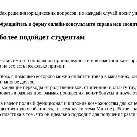
обах решения юридических вопросов, но каждый случай носит у
обращайтесь в форму онлайн-консультанта справа или звони
более подойдет студентам
 независимо от социальной принадлежности и возрастной катего
 на это есть несколько причин:
вом, с помощью которого можно оплатить товар в магазинах, о
и многое другое.
ь входящие переводы от родственников, стипендию и оплату труд
овать в разных программах поощрения, копят бонусы и поучают
нка имеют полный функционал и широкие возможностям для клие
щественную особенность, платежная система Мир не работает на 
пластика в том, что он идеально подходит для получения разли