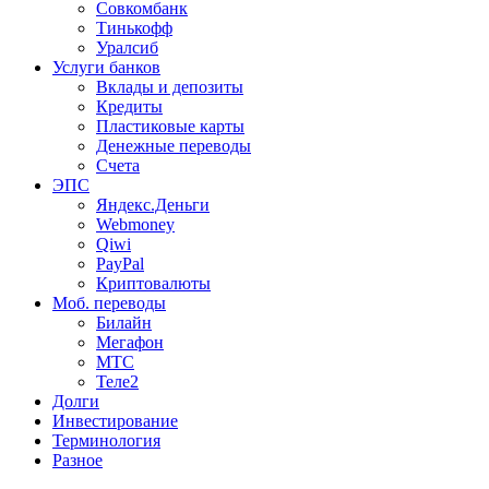
Совкомбанк
Тинькофф
Уралсиб
Услуги банков
Вклады и депозиты
Кредиты
Пластиковые карты
Денежные переводы
Счета
ЭПС
Яндекс.Деньги
Webmoney
Qiwi
PayPal
Криптовалюты
Моб. переводы
Билайн
Мегафон
МТС
Теле2
Долги
Инвестирование
Терминология
Разное