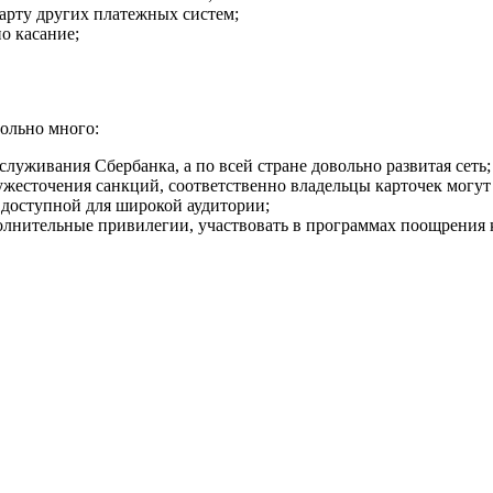
арту других платежных систем;
о касание;
ольно много:
луживания Сбербанка, а по всей стране довольно развитая сеть;
ужесточения санкций, соответственно владельцы карточек могут
е доступной для широкой аудитории;
олнительные привилегии, участвовать в программах поощрения 