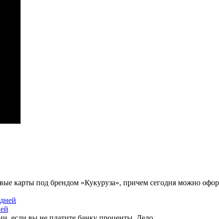
вые карты под брендом «Кукуруза», причем сегодня можно оформ
ней
и, если вы не платите банку проценты. Дело ...