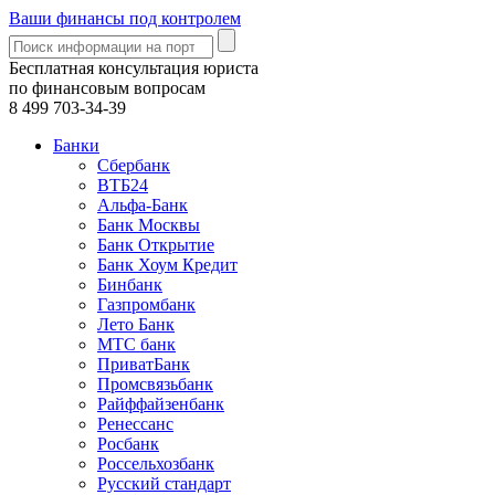
Ваши финансы под контролем
Бесплатная консультация юриста
по финансовым вопросам
8 499
703-34-39
Банки
Сбербанк
ВТБ24
Альфа-Банк
Банк Москвы
Банк Открытие
Банк Хоум Кредит
Бинбанк
Газпромбанк
Лето Банк
МТС банк
ПриватБанк
Промсвязьбанк
Райффайзенбанк
Ренессанс
Росбанк
Россельхозбанк
Русский стандарт