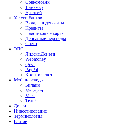
Совкомбанк
Тинькофф
Уралсиб
Услуги банков
Вклады и депозиты
Кредиты
Пластиковые карты
Денежные переводы
Счета
ЭПС
Яндекс.Деньги
Webmoney
Qiwi
PayPal
Криптовалюты
Моб. переводы
Билайн
Мегафон
МТС
Теле2
Долги
Инвестирование
Терминология
Разное