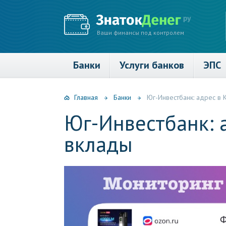
Ваши финансы под контролем
Банки
Услуги банков
ЭПС
Главная
Банки
Юг-Инвестбанк: адрес в 
Юг-Инвестбанк: 
вклады