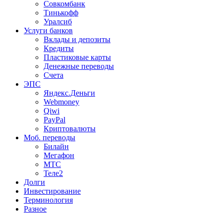
Совкомбанк
Тинькофф
Уралсиб
Услуги банков
Вклады и депозиты
Кредиты
Пластиковые карты
Денежные переводы
Счета
ЭПС
Яндекс.Деньги
Webmoney
Qiwi
PayPal
Криптовалюты
Моб. переводы
Билайн
Мегафон
МТС
Теле2
Долги
Инвестирование
Терминология
Разное